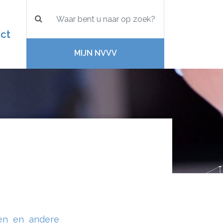
ct
MIJN NVVV
ten en andere