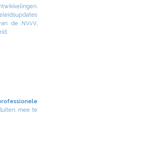
twikkelingen.
beleidsupdates
 van de NVvV,
id.
rofessionele
luiten, mee te