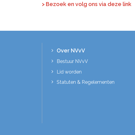
> Bezoek en volg ons via deze link
Over NVvV
Bestuur NVvV
Lid worden
Statuten & Regelementen