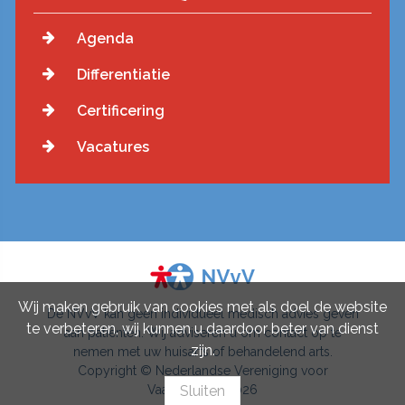
Agenda
Differentiatie
Certificering
Vacatures
Wij maken gebruik van cookies met als doel de website
De NVvV kan geen individueel medisch advies geven
te verbeteren, wij kunnen u daardoor beter van dienst
aan patiënten. Wij adviseren u om contact op te
zijn.
nemen met uw huisarts of behandelend arts.
Copyright © Nederlandse Vereniging voor
Vaatchirurgie 2026
Sluiten