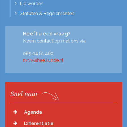
Lid worden
Statuten & Regelementen
Heeft u een vraag?
Neem contact op met ons via:
085 04 81 460
nvvv@heelkunde.nl
Snel naar
Agenda
Differentiatie