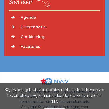
Snel naar
Agenda
Differentiatie
Certificering
Vacatures
Wij maken gebruik van cookies met als doel de website
De NVvV kan geen individueel medisch advies geven
te verbeteren, wij kunnen u daardoor beter van dienst
aan patiënten. Wij adviseren u om contact op te
zijn.
nemen met uw huisarts of behandelend arts.
Copyright © Nederlandse Vereniging voor